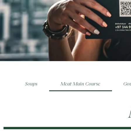
e
Soups
Meat Main Course
Gou