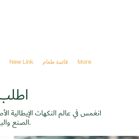
More
قائمة طعام
New Link
اطلب 
انغمس في عالم النكهات الإيطالية الأص
الصنع والبيتزا المطبوخة على الحطب والمأكولات البحرية الطازجة.