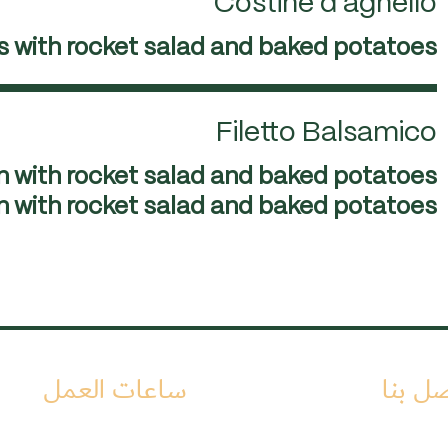
Costine d'agnello
s with rocket salad and baked potatoes
Filetto Balsamico
ion with rocket salad and baked potatoes
صل بنا
ساعات العمل