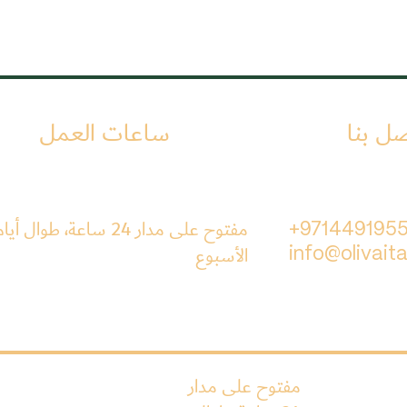
صل بنا
ساعات العمل
مفتوح على مدار 24 ساعة، طوال أيا
+971449195
الأسبوع
info@olivaita
مفتوح على مدار