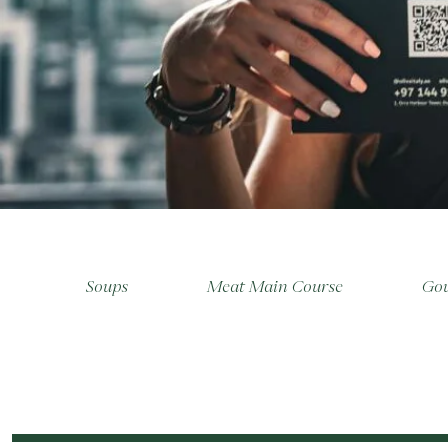
e
Soups
Meat Main Course
Gou