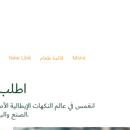
More
قائمة طعام
New Link
اطلب 
انغمس في عالم النكهات الإيطالية الأص
الصنع والبيتزا المطبوخة على الحطب والمأكولات البحرية الطازجة.