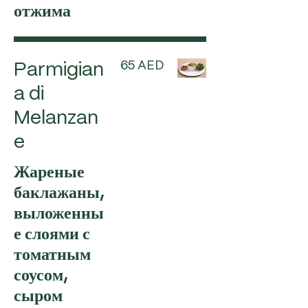
отжима
65 AED
Parmigian
a di
Melanzan
e
Жареные
баклажаны,
выложенны
е слоями с
томатным
соусом,
сыром