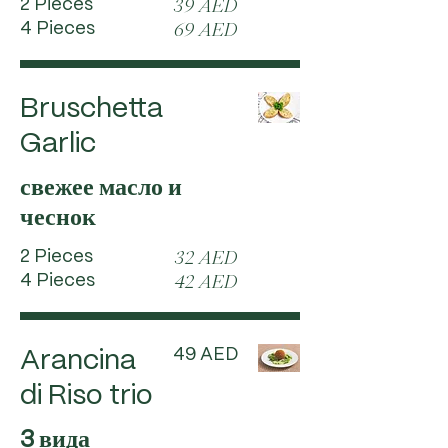
2 Pieces
39 AED
4 Pieces
69 AED
Bruschetta
Garlic
свежее масло и
чеснок
2 Pieces
32 AED
4 Pieces
42 AED
49 AED
Arancina
di Riso trio
3 вида