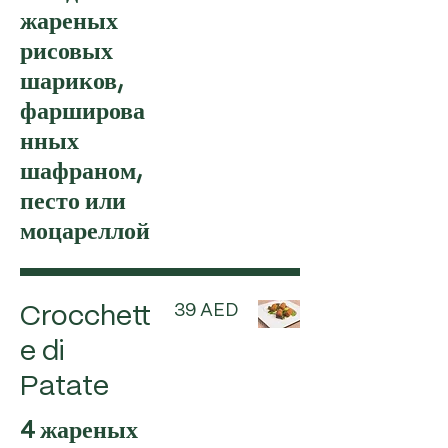
жареных
рисовых
шариков,
фарширова
нных
шафраном,
песто или
моцареллой
39 AED
Crocchett
e di
Patate
4 жареных