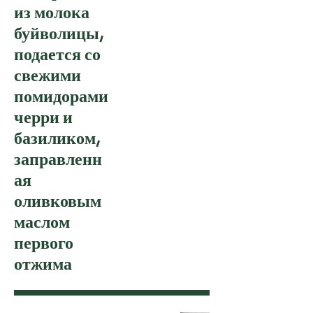
из молока
буйволицы,
подается со
свежими
помидорами
черри и
базиликом,
заправленн
ая
оливковым
маслом
первого
отжима