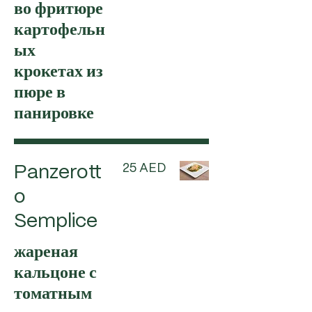
во фритюре
картофельн
ых
крокетах из
пюре в
панировке
25 AED
Panzerott
o
Semplice
жареная
кальцоне с
томатным