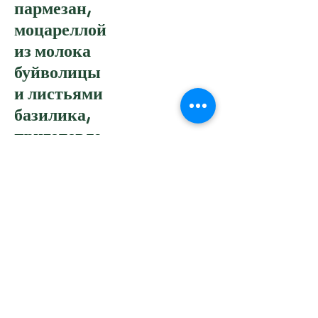
пармезан,
моцареллой
из молока
буйволицы
и листьями
базилика,
приготовле
нные в
духовке
Frittura di Calamari e
gamberi con
Maionese al Wasabi