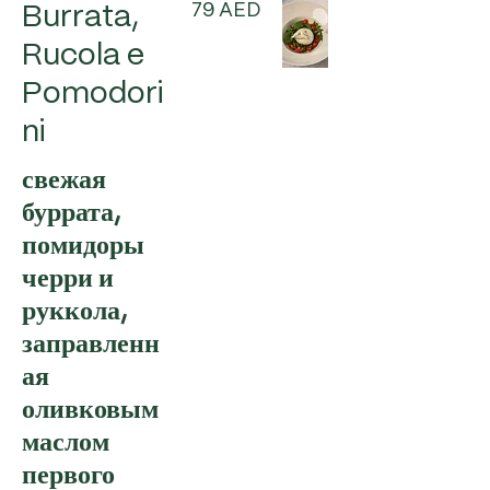
79 AED
Burrata,
Rucola e
Pomodori
ni
свежая
буррата,
помидоры
черри и
руккола,
заправленн
ая
оливковым
маслом
первого