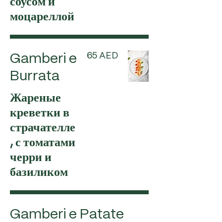
соусом и
моцареллой
65 AED
Gamberi e
Burrata
Жареные
креветки в
страчателле
, с томатами
черри и
базиликом
Gamberi e Patate