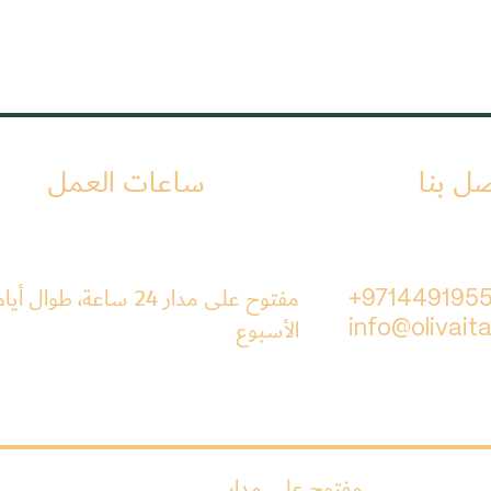
صل بنا
ساعات العمل
مفتوح على مدار 24 ساعة، طوال أيا
+971449195
الأسبوع
info@olivaita
مفتوح على مدار