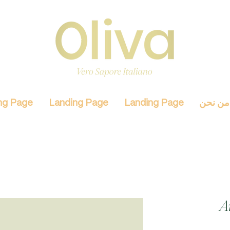
من نحن
Landing Page
Landing Page
ng Page
A