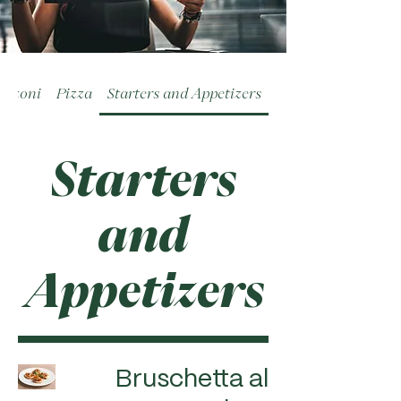
alzoni
Pizza
Starters and Appetizers
Starters
and
Appetizers
Bruschetta al