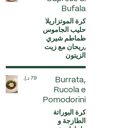
Bufala
كرة الموتزاريلا
حليب الجاموس
طماطم شيري
,ريحان مع زيت
الزيتون
Burrata,
Rucola e
Pomodorini
كرة البوراتة
الطازجة و