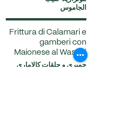
الجاموس
Frittura di Calamari e
gamberi con
Maionese al Wasabi
جمبري و حلقات كالامارى
مغطاة بفتلت الخبز و مقلية
مقدمة مع صوص الوسابى
Italian truffle chips