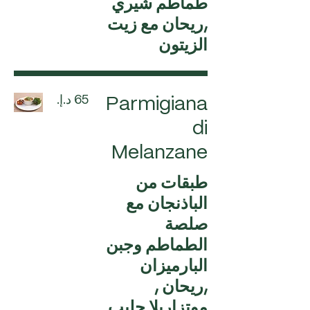
طماطم شيري
,ريحان مع زيت
الزيتون
Parmigiana
di
Melanzane
طبقات من
الباذنجان مع
صلصة
الطماطم وجبن
البارميزان
,ريحان ,
موتزاريلا حليب