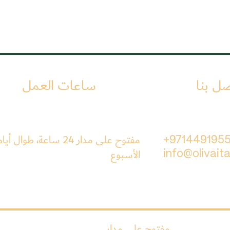
صل بنا
ساعات العمل
مفتوح على مدار 24 ساعة، طوال أيا
+971449195
الأسبوع
info@olivaita
مفتوح على مدار