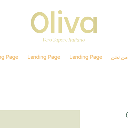
من نحن
Landing Page
Landing Page
ng Page