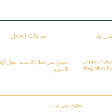
صل بنا
ساعات العمل
مفتوح على مدار 24 ساعة، طوال أيا
+971449195
الأسبوع
info@olivaita
مفتوح على مدار