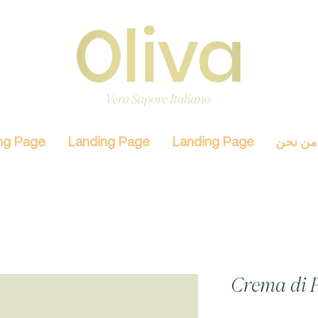
من نحن
Landing Page
Landing Page
ng Page
Crema di P