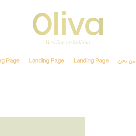
من نحن
Landing Page
Landing Page
ng Page