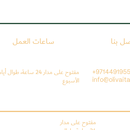
صل بنا
ساعات العمل
مفتوح على مدار 24 ساعة، طوال أيا
+971449195
الأسبوع
info@olivaita
مفتوح على مدار