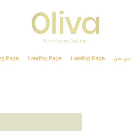
من نحن
Landing Page
Landing Page
ng Page