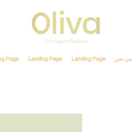
من نحن
Landing Page
Landing Page
ng Page