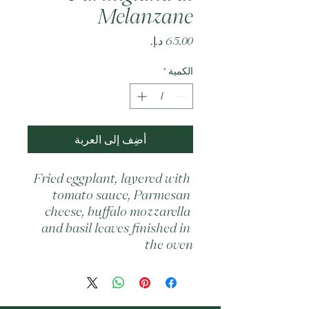
Melanzane
السعر
الكمية
*
أضِف إلى العربة
Fried eggplant, layered with 
tomato sauce, Parmesan 
cheese, buffalo mozzarella 
and basil leaves finished in 
the oven