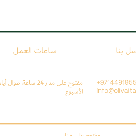
صل بنا
ساعات العمل
مفتوح على مدار 24 ساعة، طوال أيا
+971449195
الأسبوع
info@olivaita
مفتوح على مدار