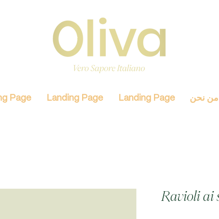
من نحن
Landing Page
Landing Page
ng Page
Ravioli ai 