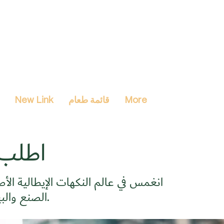
More
قائمة طعام
New Link
اطلب 
انغمس في عالم النكهات الإيطالية الأص
الصنع والبيتزا المطبوخة على الحطب والمأكولات البحرية الطازجة.