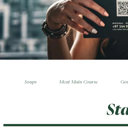
e
Soups
Meat Main Course
Gou
St