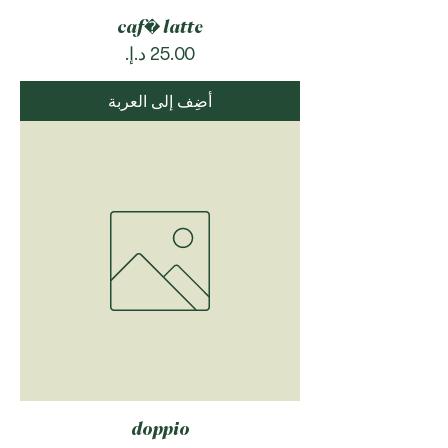
caf� latte
السعر
أضِف إلى العربة
doppio