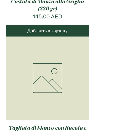
Costata di Manzo alla Griglia
(220 gr)
Цена
145,00 AED
Добавить в корзину
Tagliata di Manzo con Rucola e