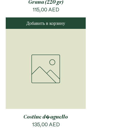
Grana (220 gr)
Цена
115,00 AED
Добавить в корзину
Costine d�agnello
Цена
135,00 AED