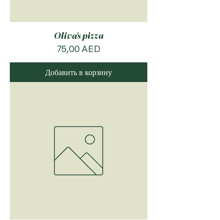
Oliva's pizza
Цена
75,00 AED
Добавить в корзину