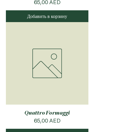
Цена
65,00 AED
Добавить в корзину
Quattro Formaggi
Цена
65,00 AED