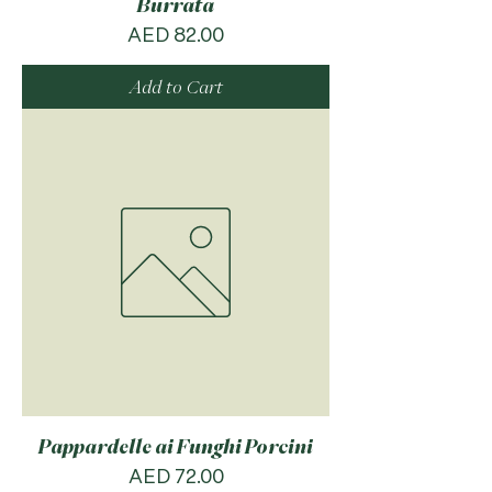
Burrata
Price
AED 82.00
Add to Cart
Pappardelle ai Funghi Porcini
Price
AED 72.00