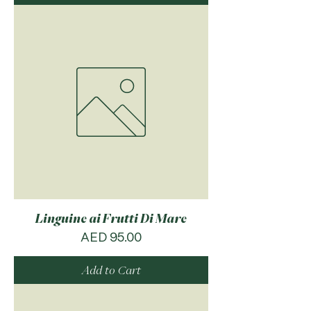
Linguine ai Frutti Di Mare
Price
AED 95.00
Add to Cart