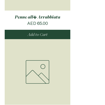
Penne all� Arrabbiata
Price
AED 65.00
Add to Cart