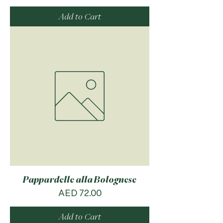
Add to Cart
Pappardelle alla Bolognese
Price
AED 72.00
Add to Cart