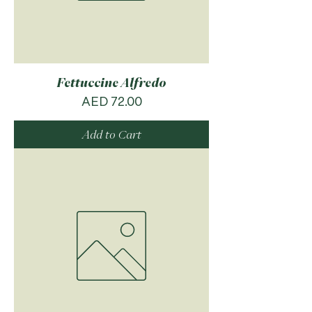
Fettuccine Alfredo
Price
AED 72.00
Add to Cart