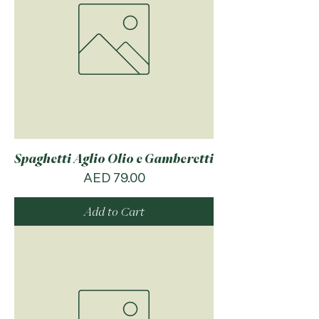
Spaghetti Aglio Olio e Gamberetti
Price
AED 79.00
Add to Cart