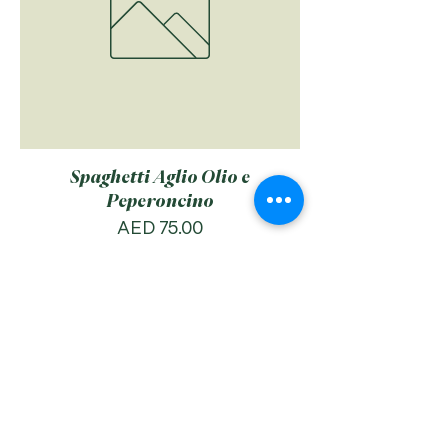
Spaghetti Aglio Olio e
Peperoncino
Price
AED 75.00
Add to Cart