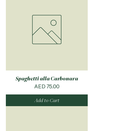
Spaghetti alla Carbonara
Price
AED 75.00
Add to Cart